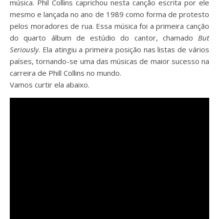
música. Phil Collins caprichou nesta canção escrita por ele
mesmo e lançada no ano de 1989 como forma de protesto
pelos moradores de rua. Essa música foi a primeira canção
do quarto álbum de estúdio do cantor, chamado
But
Seriously
. Ela atingiu a primeira posição nas listas de vários
países, tornando-se uma das músicas de maior sucesso na
carreira de Phill Collins no mundo.
Vamos curtir ela abaixo.