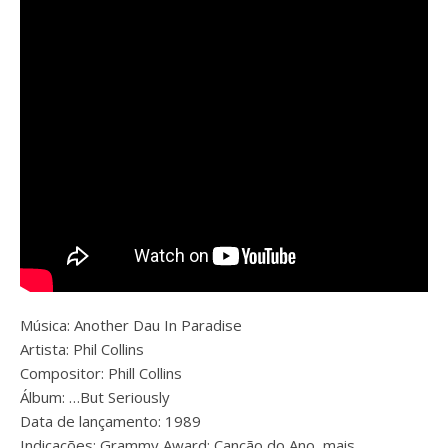
Música: Another Dau In Paradise
Artista:
Phil Collins
Compositor: Phill Collins
Álbum:
…But Seriously
Data de lançamento:
1989
Indicações:
Grammy Award: Canção do Ano, mais