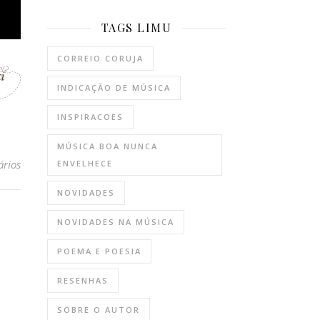
TAGS LIMU
CORREIO CORUJA
INDICAÇÃO DE MÚSICA
INSPIRACOES
MÚSICA BOA NUNCA
ários
ENVELHECE
NOVIDADES
NOVIDADES NA MÚSICA
POEMA E POESIA
RESENHAS
SOBRE O AUTOR