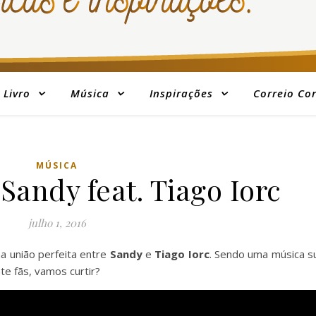
Livro
Música
Inspirações
Correio Co
MÚSICA
Sandy feat. Tiago Iorc
julho 1, 2016
a união perfeita entre
Sandy
e
Tiago Iorc
. Sendo uma música s
te fãs, vamos curtir?