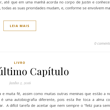
ver, até que em uma manhã acorda no corpo de Justin e conhece
, todas as suas prioridades mudam, e, conforme se envolvem ma
LEIA MAIS
0 coment
LIVRO
último Capítulo
junho 2, 2016
a e muita fé, assim como muitas outras meninas que estão a n
é uma autobiografia diferente, pois esta lhe toca a alma c
. A difícil tarefa de aceitar que nem sempre o “feliz para sem