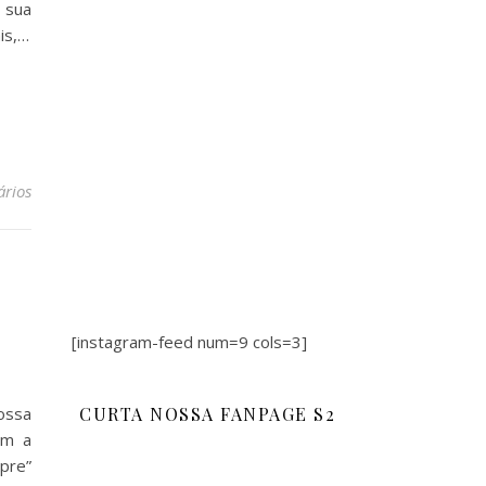
 sua
is,…
ários
[instagram-feed num=9 cols=3]
ossa
CURTA NOSSA FANPAGE S2
om a
pre”