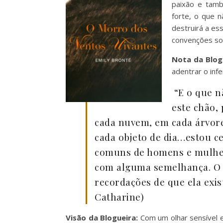
paixão e tamb
forte, o que 
destruirá a es
convenções soc
Nota da Blog
adentrar o inf
“E o que n
este chão, 
cada nuvem, em cada árvor
cada objeto de dia…estou c
comuns de homens e mulher
com alguma semelhança. O m
recordações de que ela exist
Catharine)
Visão da Blogueira:
Com um olhar sensível 