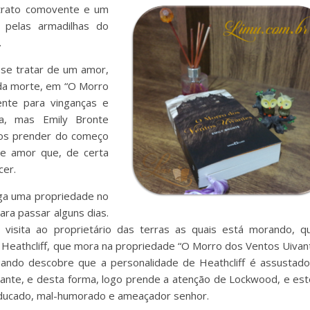
retrato comovente e um
pelas armadilhas do
.
 se tratar de um amor,
 da morte, em “O Morro
ente para vinganças e
da, mas Emily Bronte
 nos prender do começo
se amor que, de certa
cer.
uga uma propriedade no
ra passar alguns dias.
visita ao proprietário das terras as quais está morando, q
 Heathcliff, que mora na propriedade “O Morro dos Ventos Uivan
ando descobre que a personalidade de Heathcliff é assustado
sante, e desta forma, logo prende a atenção de Lockwood, e est
educado, mal-humorado e ameaçador senhor.