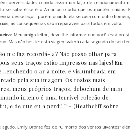
ém perversidade, criando assim um laço de relacionamento m
não se sabe é se é o Amor ou o ódio que os mantém unidos. 
sência desse laço – porém quando ela se casa com outro homem,
iais, as consequências são irreparáveis para todos em volta.
ueira:
Meu amigo leitor, devo lhe informar que você está prest
erno. Mas não hesite: esta viagem valerá cada segundo do seu te
ão me faz recordá-la? Não posso olhar para
pois seus traços estão impressos nas lajes! Em
e…enchendo o ar à noite, e vislumbrada em
ercado pela sua imagem! Os rostos mais
es, meus próprios traços, debocham de mim
undo inteiro é uma terrível coleção de
iu, e de que eu a perdi! ” – (Heathcliff sobre
e agudo, Emily Brontë fez de “O morro dos ventos uivantes” alé