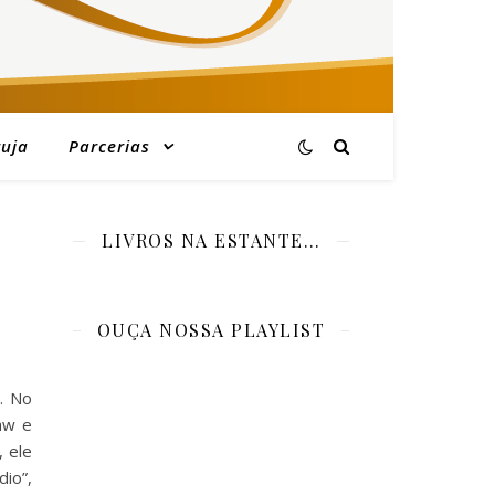
ruja
Parcerias
LIVROS NA ESTANTE…
OUÇA NOSSA PLAYLIST
. No
aw e
, ele
io”,