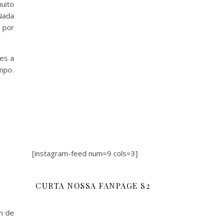
uito
Nada
 por
es a
mpo.
[instagram-feed num=9 cols=3]
CURTA NOSSA FANPAGE S2
m de