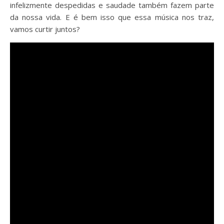
infelizmente despedidas e saudade também fazem parte
da nossa vida. E é bem isso que essa música nos traz,
vamos curtir juntos?