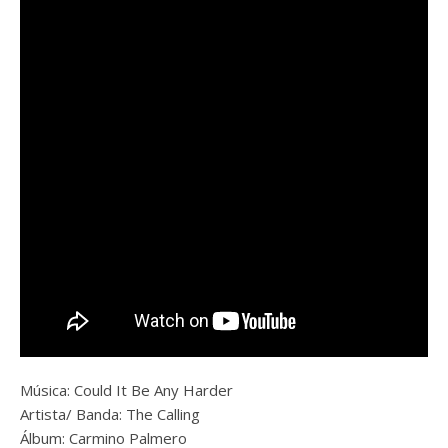
Música: Could It Be Any Harder
Artista/ Banda:
The Calling
Álbum: Carmino Palmero