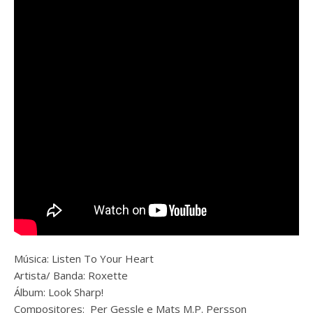
Música: Listen To Your Heart
Artista/ Banda:
Roxette
Álbum: Look Sharp!
Compositores: Per Gessle e Mats M.P. Persson