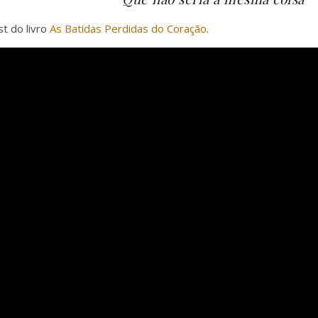
st do livro
As Batidas Perdidas do Coração
.