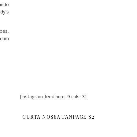
undo
dy’s
ões,
a um
[instagram-feed num=9 cols=3]
CURTA NOSSA FANPAGE S2