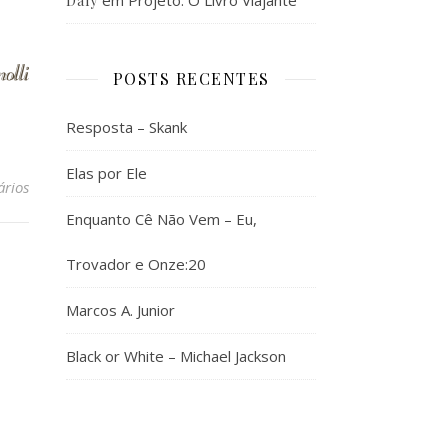
em
Projeto: O Livro Viajante
Daly
POSTS RECENTES
Resposta – Skank
Elas por Ele
ários
Enquanto Cê Não Vem – Eu,
Trovador e Onze:20
Marcos A. Junior
Black or White – Michael Jackson