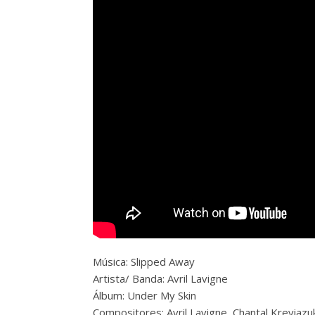
Música: Slipped Away
Artista/ Banda:
Avril Lavigne
Álbum: Under My Skin
Compositores: Avril Lavigne, Chantal Kreviazu